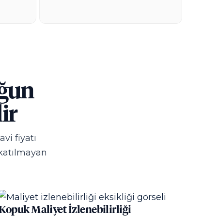
oğun
ir
vi fiyatı
 katılmayan
Kopuk Maliyet İzlenebilirliği