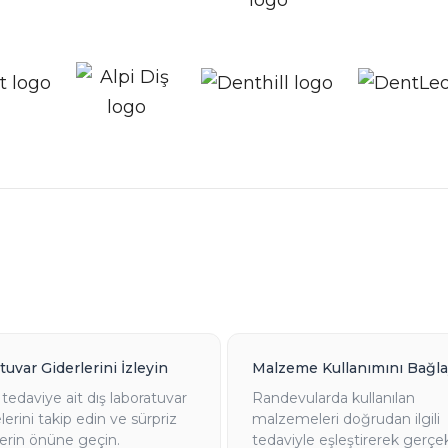
uvar Giderlerini İzleyin
Malzeme Kullanımını Bağla
 tedaviye ait dış laboratuvar
Randevularda kullanılan
rini takip edin ve sürpriz
malzemeleri doğrudan ilgili
lerin önüne geçin.
tedaviyle eşleştirerek gerçe