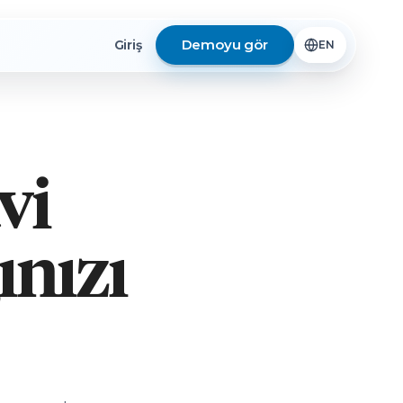
Demoyu gör
Giriş
vi
ınızı