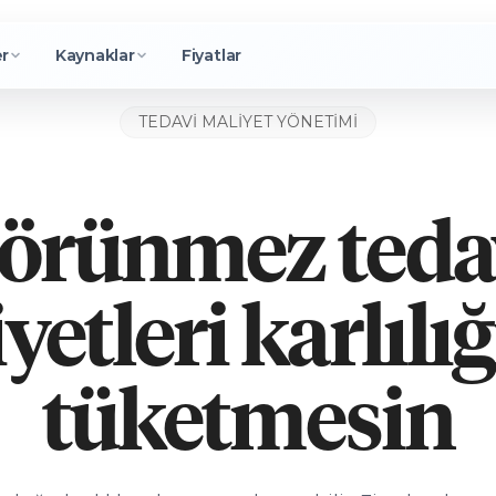
er
Kaynaklar
Fiyatlar
TEDAVI MALIYET YÖNETIMI
örünmez teda
yetleri karlılığ
tüketmesin