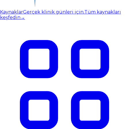
Kaynaklar
Gerçek klinik günleri için.
Tüm kaynakları
keşfedin
→