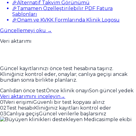
🎉
Alternatif Takvim Görünümü
🎉
Tamamen Özelleştirilebilir PDF Fatura
Şablonları
🎉
Onam ve KVKK Formlarında Klinik Logosu
Güncellemeyi oku →
Veri aktarımı
Geçişten önce verinizi görün.
Güncel kayıtlarınızı önce test hesabına taşırız.
Kliniğiniz kontrol eder, onaylar; canlıya geçişi ancak
bundan sonra birlikte planlarız.
Canlıdan önce test
Önce klinik onayı
Son güncel yedek
Veri aktarımını inceleyin
→
01
Veri erişimi
Güvenli bir test kopyası alırız
02
Test hesabı
Kliniğiniz kayıtları kontrol eder
03
Canlıya geçiş
Güncel verilerle başlarsınız
Kliniğinizi büyütürken yalnız