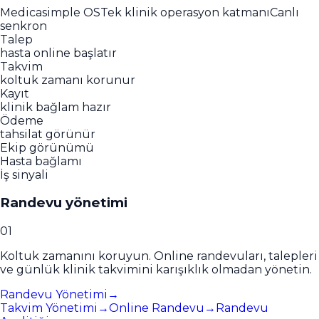
Medicasimple OS
Tek klinik operasyon katmanı
Canlı
senkron
Talep
hasta online başlatır
Takvim
koltuk zamanı korunur
Kayıt
klinik bağlam hazır
Ödeme
tahsilat görünür
Ekip görünümü
Hasta bağlamı
İş sinyali
Randevu yönetimi
0
1
Koltuk zamanını koruyun. Online randevuları, talepleri
ve günlük klinik takvimini karışıklık olmadan yönetin.
Randevu Yönetimi
→
Takvim Yönetimi
→
Online Randevu
→
Randevu