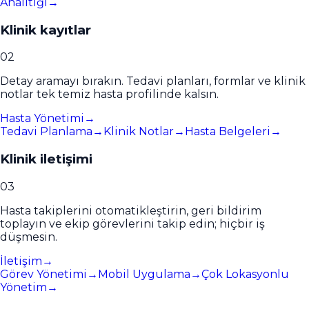
Analitiği
→
Klinik kayıtlar
0
2
Detay aramayı bırakın. Tedavi planları, formlar ve klinik
notlar tek temiz hasta profilinde kalsın.
Hasta Yönetimi
→
Tedavi Planlama
→
Klinik Notlar
→
Hasta Belgeleri
→
Klinik iletişimi
0
3
Hasta takiplerini otomatikleştirin, geri bildirim
toplayın ve ekip görevlerini takip edin; hiçbir iş
düşmesin.
İletişim
→
Görev Yönetimi
→
Mobil Uygulama
→
Çok Lokasyonlu
Yönetim
→