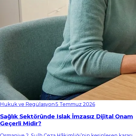
Hukuk ve Regülasyon
·
5 Temmuz 2026
Sağlık Sektöründe Islak İmzasız Dijital Onam
Geçerli Midir?
Osmaniye 2. Sulh Ceza Hâkimliği’nin kesinleşen kararı,