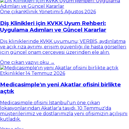
Öne çıkan
Klinik Yönetimi
·
5 Ağustos 2026
Diş Klinikleri için KVKK Uyum Rehberi:
Uygulama Adımları ve Güncel Kararlar
Diş kliniklerinde KVKK uyumunu; VERBİS, aydınlatma
ve açık rıza ayrımı, erişim güvenliği ile hasta görselleri
için güncel onam çerçevesi üzerinden ele alın.
Öne çıkan yazıyı oku →
Etkinlikler
·
14 Temmuz 2026
Medicasimple'ın yeni Akatlar ofisini birlikte
açtık
Medicasimple ofisini İstanbul'un öne çıkan
lokasyonlarından Akatlar'a taşıdı. 10 Temmuz'da
müşterilerimiz ve dostlarımızla yeni ofisimizin açılışını
kutladık.