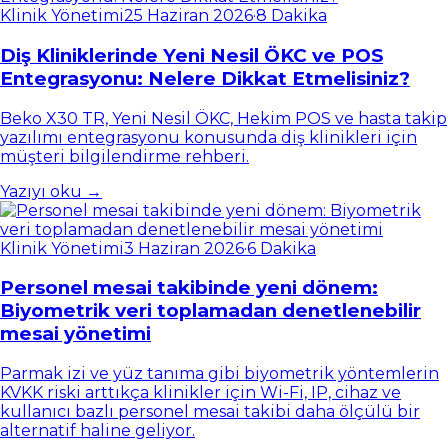
Klinik Yönetimi
25 Haziran 2026
·
8 Dakika
Diş Kliniklerinde Yeni Nesil ÖKC ve POS
Entegrasyonu: Nelere Dikkat Etmelisiniz?
Beko X30 TR, Yeni Nesil ÖKC, Hekim POS ve hasta takip
yazılımı entegrasyonu konusunda diş klinikleri için
müşteri bilgilendirme rehberi.
Yazıyı oku →
Klinik Yönetimi
3 Haziran 2026
·
6 Dakika
Personel mesai takibinde yeni dönem:
Biyometrik veri toplamadan denetlenebilir
mesai yönetimi
Parmak izi ve yüz tanıma gibi biyometrik yöntemlerin
KVKK riski arttıkça klinikler için Wi-Fi, IP, cihaz ve
kullanıcı bazlı personel mesai takibi daha ölçülü bir
alternatif haline geliyor.