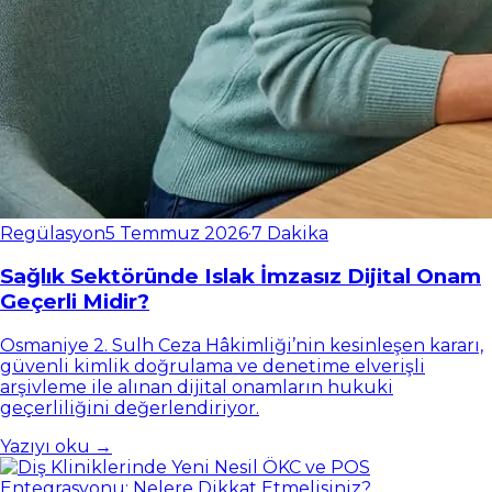
Regülasyon
5 Temmuz 2026
·
7 Dakika
Sağlık Sektöründe Islak İmzasız Dijital Onam
Geçerli Midir?
Osmaniye 2. Sulh Ceza Hâkimliği’nin kesinleşen kararı,
güvenli kimlik doğrulama ve denetime elverişli
arşivleme ile alınan dijital onamların hukuki
geçerliliğini değerlendiriyor.
Yazıyı oku →