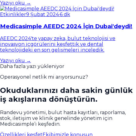
Yazıyı oku →
Etkinlikler
9 Şubat 2024
·
6 dk
Medicasimple AEEDC 2024 İçin Dubai'deydi!
AEEDC 2024'te yapay zeka, bulut teknolojisi ve
inovasyon içgörülerini keşfettik ve dental
teknolojideki en son gelişmeleri inceledik.
Yazıyı oku →
Daha fazla yazı yükleniyor
Operasyonel netlik mi arıyorsunuz?
Okuduklarınızı daha sakin günlük
iş akışlarına dönüştürün.
Randevu yönetimi, bulut hasta kayıtları, raporlama,
stok, iletişim ve klinik genelinde yönetim için
Medicasimple’ı keşfedin.
Özellikleri keşfet
Ekibimizle konuşun