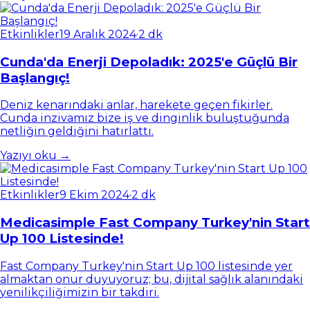
Etkinlikler
19 Aralık 2024
·
2 dk
Cunda'da Enerji Depoladık: 2025'e Güçlü Bir
Başlangıç!
Deniz kenarındaki anlar, harekete geçen fikirler.
Cunda inzivamız bize iş ve dinginlik buluştuğunda
netliğin geldiğini hatırlattı.
Yazıyı oku →
Etkinlikler
9 Ekim 2024
·
2 dk
Medicasimple Fast Company Turkey'nin Start
Up 100 Listesinde!
Fast Company Turkey'nin Start Up 100 listesinde yer
almaktan onur duyuyoruz; bu, dijital sağlık alanındaki
yenilikçiliğimizin bir takdiri.