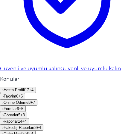
Güvenli ve uyumlu kalın
Güvenli ve uyumlu kalın
Konular
›
Hasta Profili
17
+
4
›
Takvim
6
+
5
›
Online Ödeme
3
+
7
›
Formlar
6
+
5
›
Görevler
5
+
3
›
Raporlar
14
+
4
›
Hakediş Raporları
3
+
4
›
Gider Modülü
6
+
4