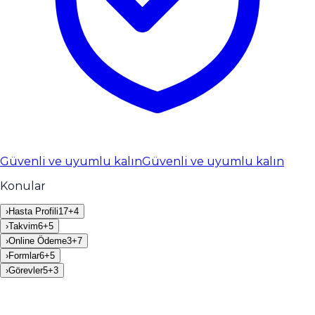
Güvenli ve uyumlu kalın
Güvenli ve uyumlu kalın
Konular
›
Hasta Profili
17
+
4
›
Takvim
6
+
5
›
Online Ödeme
3
+
7
›
Formlar
6
+
5
›
Görevler
5
+
3