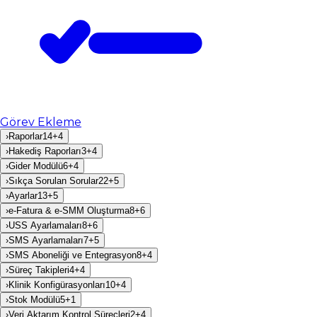
Görev Ekleme
›
Raporlar
14
+
4
›
Hakediş Raporları
3
+
4
›
Gider Modülü
6
+
4
›
Sıkça Sorulan Sorular
22
+
5
›
Ayarlar
13
+
5
›
e-Fatura & e-SMM Oluşturma
8
+
6
›
USS Ayarlamaları
8
+
6
›
SMS Ayarlamaları
7
+
5
›
SMS Aboneliği ve Entegrasyon
8
+
4
›
Süreç Takipleri
4
+
4
›
Klinik Konfigürasyonları
10
+
4
›
Stok Modülü
5
+
1
›
Veri Aktarım Kontrol Süreçleri
2
+
4