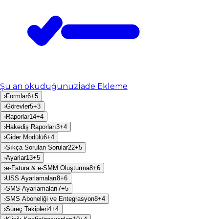
Şu an okuduğunuz
İade Ekleme
›
Formlar
6
+
5
›
Görevler
5
+
3
›
Raporlar
14
+
4
›
Hakediş Raporları
3
+
4
›
Gider Modülü
6
+
4
›
Sıkça Sorulan Sorular
22
+
5
›
Ayarlar
13
+
5
›
e-Fatura & e-SMM Oluşturma
8
+
6
›
USS Ayarlamaları
8
+
6
›
SMS Ayarlamaları
7
+
5
›
SMS Aboneliği ve Entegrasyon
8
+
4
›
Süreç Takipleri
4
+
4