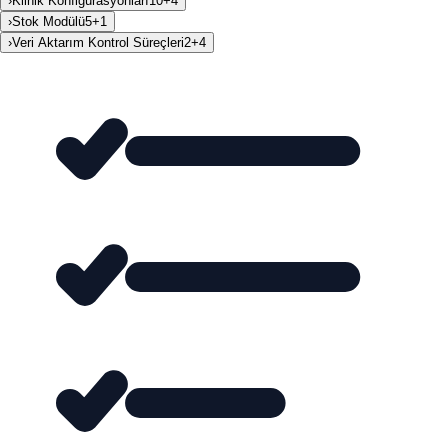
›
Klinik Konfigürasyonları
10
+
4
›
Stok Modülü
5
+
1
›
Veri Aktarım Kontrol Süreçleri
2
+
4