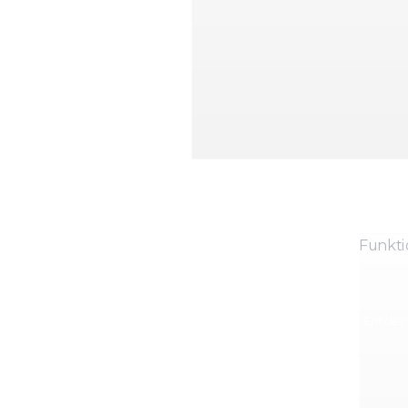
Funkti
Entdec