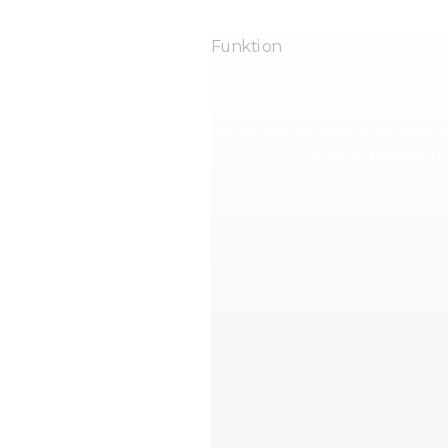
Funktion
Online-Buch
Entdecken Sie diese verbundene 
für einen klareren Pra