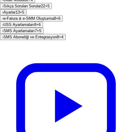
›
Sıkça Sorulan Sorular
22
+
5
›
Ayarlar
13
+
5
›
e-Fatura & e-SMM Oluşturma
8
+
6
›
USS Ayarlamaları
8
+
6
›
SMS Ayarlamaları
7
+
5
›
SMS Aboneliği ve Entegrasyon
8
+
4