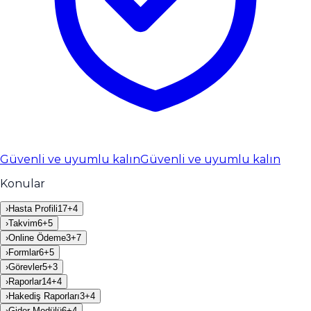
Güvenli ve uyumlu kalın
Güvenli ve uyumlu kalın
Konular
›
Hasta Profili
17
+
4
›
Takvim
6
+
5
›
Online Ödeme
3
+
7
›
Formlar
6
+
5
›
Görevler
5
+
3
›
Raporlar
14
+
4
›
Hakediş Raporları
3
+
4
›
Gider Modülü
6
+
4